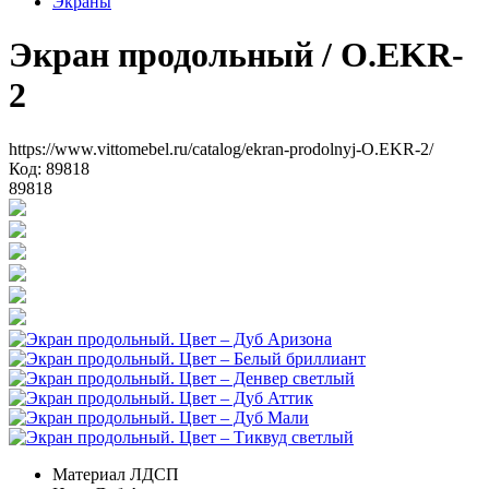
Экраны
Экран продольный
/ O.EKR-
2
https://www.vittomebel.ru/catalog/ekran-prodolnyj-O.EKR-2/
Код: 89818
89818
Материал
ЛДСП