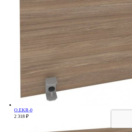
O.EKR-0
2 318 ₽