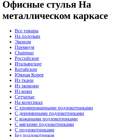
Офисные стулья
На
металлическом каркасе
Все товары
На полозьях
Эконом
Премиум
Chairman
Российские
Итальянские
Китайские
Южная Корея
Из ткани
Из экокожи
Из кожи
Сетчатые
На колесиках
С хромированными подлокотниками
С деревянными подлокотниками
С кожаными подлокотниками
С мягкими подлокотниками
C подлокотниками
Без подлокотников