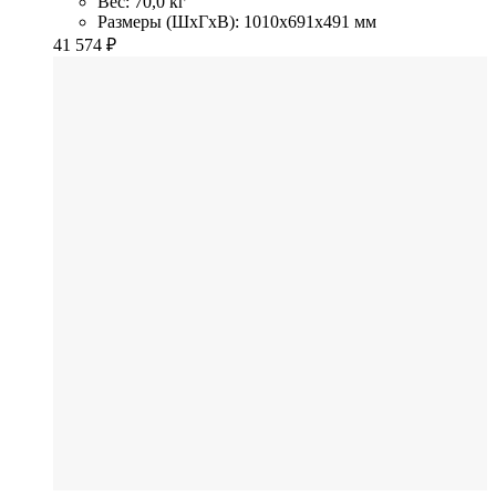
Вес: 70,0 кг
Размеры (ШхГхВ): 1010x691x491 мм
41 574
₽