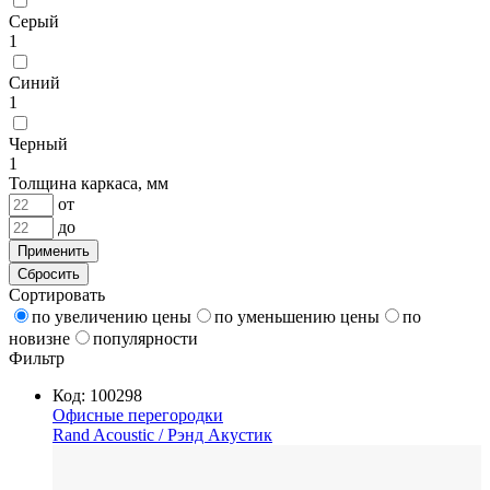
Серый
1
Синий
1
Черный
1
Толщина каркаса, мм
от
до
Применить
Сбросить
Сортировать
по увеличению цены
по уменьшению цены
по
новизне
популярности
Фильтр
Код: 100298
Офисные перегородки
Rand Acoustic
/ Рэнд Акустик