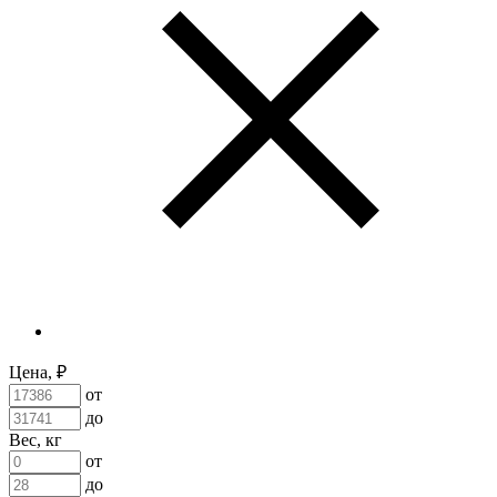
Цена, ₽
от
до
Вес, кг
от
до