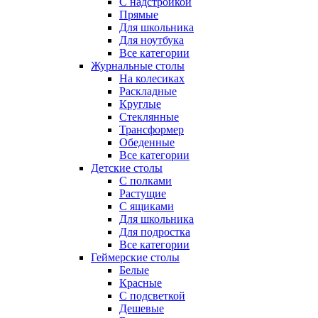
С надстройкой
Прямые
Для школьника
Для ноутбука
Все категории
Журнальные столы
На колесиках
Раскладные
Круглые
Стеклянные
Трансформер
Обеденные
Все категории
Детские столы
С полками
Растущие
С ящиками
Для школьника
Для подростка
Все категории
Геймерские столы
Белые
Красные
С подсветкой
Дешевые