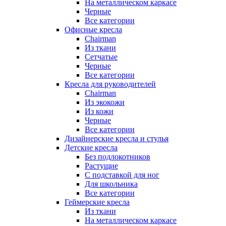
На металлическом каркасе
Черные
Все категории
Офисные кресла
Chairman
Из ткани
Сетчатые
Черные
Все категории
Кресла для руководителей
Chairman
Из экокожи
Из кожи
Черные
Все категории
Дизайнерские кресла и стулья
Детские кресла
Без подлокотников
Растущие
С подставкой для ног
Для школьника
Все категории
Геймерские кресла
Из ткани
На металлическом каркасе