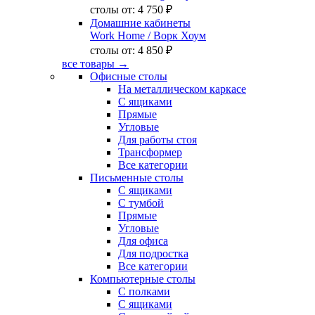
столы от:
4 750 ₽
Домашние кабинеты
Work Home
/ Ворк Хоум
столы от:
4 850 ₽
все товары →
Офисные столы
На металлическом каркасе
С ящиками
Прямые
Угловые
Для работы стоя
Трансформер
Все категории
Письменные столы
С ящиками
С тумбой
Прямые
Угловые
Для офиса
Для подростка
Все категории
Компьютерные столы
С полками
С ящиками