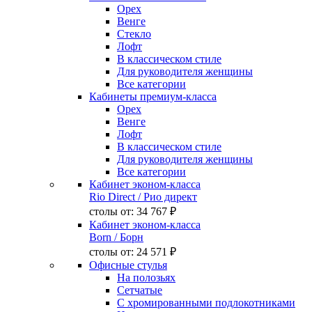
Орех
Венге
Стекло
Лофт
В классическом стиле
Для руководителя женщины
Все категории
Кабинеты премиум-класса
Орех
Венге
Лофт
В классическом стиле
Для руководителя женщины
Все категории
Кабинет эконом-класса
Rio Direct
/ Рио директ
столы от:
34 767 ₽
Кабинет эконом-класса
Born
/ Борн
столы от:
24 571 ₽
Офисные стулья
На полозьях
Сетчатые
С хромированными подлокотниками