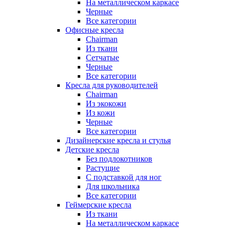
На металлическом каркасе
Черные
Все категории
Офисные кресла
Chairman
Из ткани
Сетчатые
Черные
Все категории
Кресла для руководителей
Chairman
Из экокожи
Из кожи
Черные
Все категории
Дизайнерские кресла и стулья
Детские кресла
Без подлокотников
Растущие
С подставкой для ног
Для школьника
Все категории
Геймерские кресла
Из ткани
На металлическом каркасе