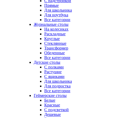
С надстройкой
Прямые
Для школьника
Для ноутбука
Все категории
Журнальные столы
На колесиках
Раскладные
Круглые
Стеклянные
Трансформер
Обеденные
Все категории
Детские столы
С полками
Растущие
С ящиками
Для школьника
Для подростка
Все категории
Геймерские столы
Белые
Красные
С подсветкой
Дешевые