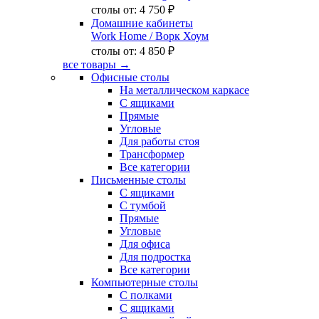
столы от:
4 750 ₽
Домашние кабинеты
Work Home
/ Ворк Хоум
столы от:
4 850 ₽
все товары →
Офисные столы
На металлическом каркасе
С ящиками
Прямые
Угловые
Для работы стоя
Трансформер
Все категории
Письменные столы
С ящиками
С тумбой
Прямые
Угловые
Для офиса
Для подростка
Все категории
Компьютерные столы
С полками
С ящиками