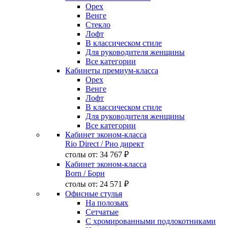
Орех
Венге
Стекло
Лофт
В классическом стиле
Для руководителя женщины
Все категории
Кабинеты премиум-класса
Орех
Венге
Лофт
В классическом стиле
Для руководителя женщины
Все категории
Кабинет эконом-класса
Rio Direct
/ Рио директ
столы от:
34 767 ₽
Кабинет эконом-класса
Born
/ Борн
столы от:
24 571 ₽
Офисные стулья
На полозьях
Сетчатые
С хромированными подлокотниками