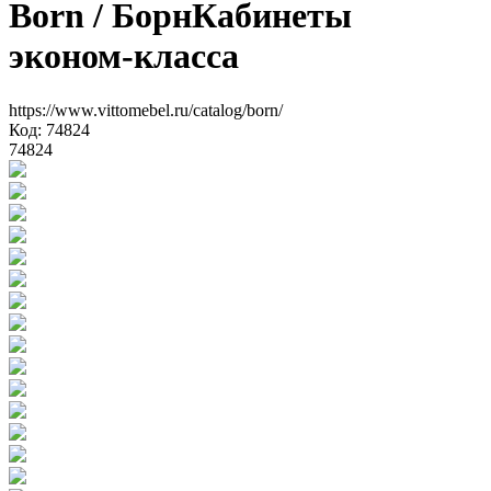
Born
/ Борн
Кабинеты
эконом-класса
https://www.vittomebel.ru/catalog/born/
Код: 74824
74824