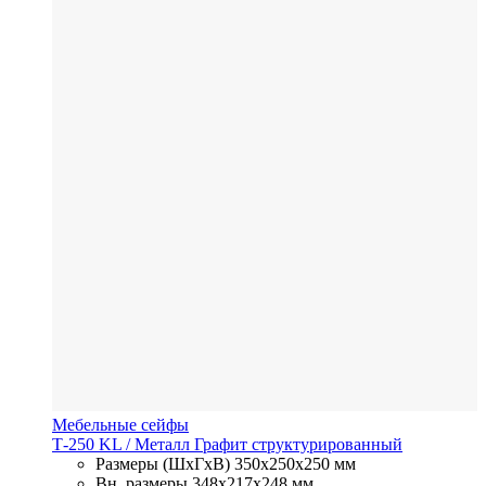
Мебельные сейфы
Т-250 KL
/ Металл
Графит структурированный
Размеры (ШхГхВ)
350x250x250 мм
Вн. размеры
348x217х248 мм