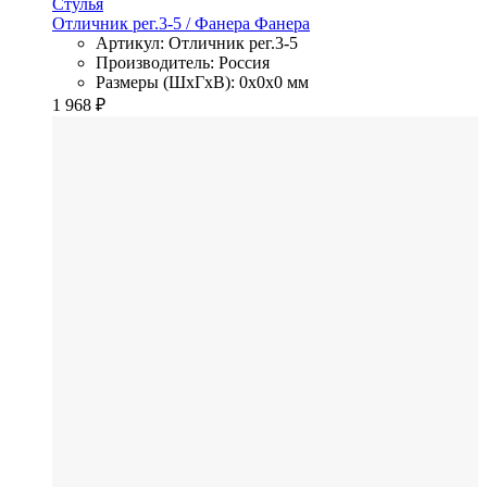
Стулья
Отличник рег.3-5
/ Фанера
Фанера
Артикул: Отличник рег.3-5
Производитель: Россия
Размеры (ШхГхВ): 0x0x0 мм
1 968
₽