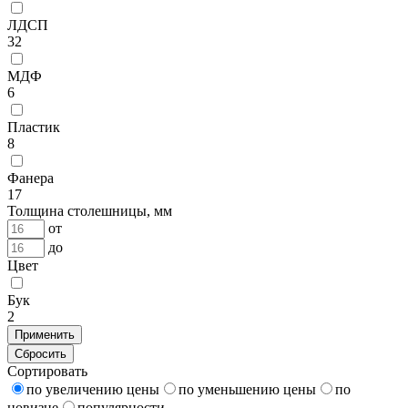
ЛДСП
32
МДФ
6
Пластик
8
Фанера
17
Толщина столешницы, мм
от
до
Цвет
Бук
2
Применить
Сбросить
Сортировать
по увеличению цены
по уменьшению цены
по
новизне
популярности