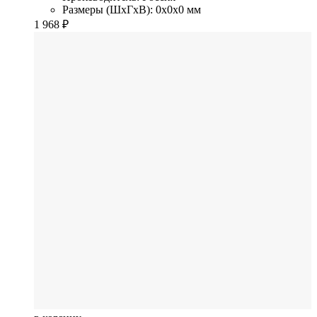
Размеры (ШхГхВ): 0x0x0 мм
1 968
₽