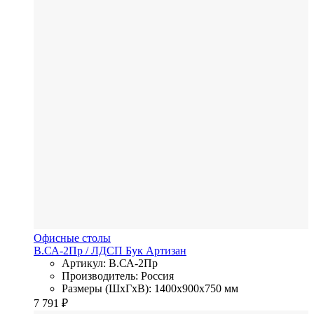
Офисные столы
В.СА-2Пр
/ ЛДСП
Бук Артизан
Артикул: В.СА-2Пр
Производитель: Россия
Размеры (ШхГхВ): 1400x900x750 мм
7 791
₽