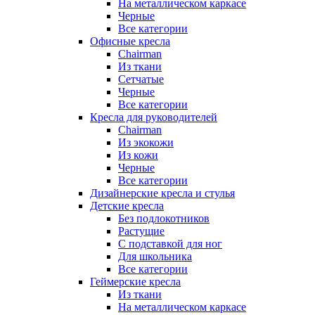
На металлическом каркасе
Черные
Все категории
Офисные кресла
Chairman
Из ткани
Сетчатые
Черные
Все категории
Кресла для руководителей
Chairman
Из экокожи
Из кожи
Черные
Все категории
Дизайнерские кресла и стулья
Детские кресла
Без подлокотников
Растущие
С подставкой для ног
Для школьника
Все категории
Геймерские кресла
Из ткани
На металлическом каркасе