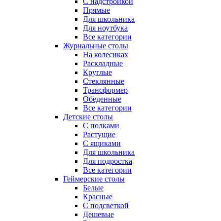
С надстройкой
Прямые
Для школьника
Для ноутбука
Все категории
Журнальные столы
На колесиках
Раскладные
Круглые
Стеклянные
Трансформер
Обеденные
Все категории
Детские столы
С полками
Растущие
С ящиками
Для школьника
Для подростка
Все категории
Геймерские столы
Белые
Красные
С подсветкой
Дешевые