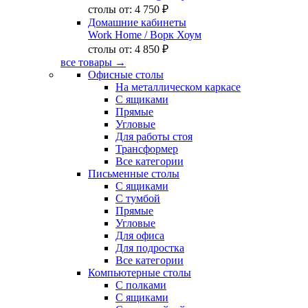
столы от:
4 750 ₽
Домашние кабинеты
Work Home
/ Ворк Хоум
столы от:
4 850 ₽
все товары →
Офисные столы
На металлическом каркасе
С ящиками
Прямые
Угловые
Для работы стоя
Трансформер
Все категории
Письменные столы
С ящиками
С тумбой
Прямые
Угловые
Для офиса
Для подростка
Все категории
Компьютерные столы
С полками
С ящиками