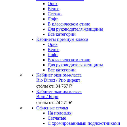
Орех
Венге
Стекло
Лофт
В классическом стиле
Для руководителя женщины
Все категории
Кабинеты премиум-класса
Орех
Венге
Лофт
В классическом стиле
Для руководителя женщины
Все категории
Кабинет эконом-класса
Rio Direct
/ Рио директ
столы от:
34 767 ₽
Кабинет эконом-класса
Born
/ Борн
столы от:
24 571 ₽
Офисные стулья
На полозьях
Сетчатые
С хромированными подлокотниками