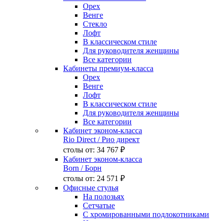
Орех
Венге
Стекло
Лофт
В классическом стиле
Для руководителя женщины
Все категории
Кабинеты премиум-класса
Орех
Венге
Лофт
В классическом стиле
Для руководителя женщины
Все категории
Кабинет эконом-класса
Rio Direct
/ Рио директ
столы от:
34 767 ₽
Кабинет эконом-класса
Born
/ Борн
столы от:
24 571 ₽
Офисные стулья
На полозьях
Сетчатые
С хромированными подлокотниками