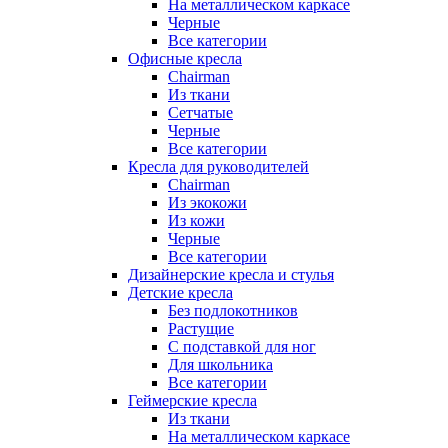
На металлическом каркасе
Черные
Все категории
Офисные кресла
Chairman
Из ткани
Сетчатые
Черные
Все категории
Кресла для руководителей
Chairman
Из экокожи
Из кожи
Черные
Все категории
Дизайнерские кресла и стулья
Детские кресла
Без подлокотников
Растущие
С подставкой для ног
Для школьника
Все категории
Геймерские кресла
Из ткани
На металлическом каркасе