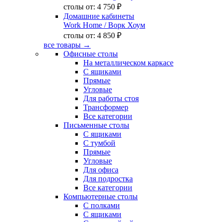
столы от:
4 750 ₽
Домашние кабинеты
Work Home
/ Ворк Хоум
столы от:
4 850 ₽
все товары →
Офисные столы
На металлическом каркасе
С ящиками
Прямые
Угловые
Для работы стоя
Трансформер
Все категории
Письменные столы
С ящиками
С тумбой
Прямые
Угловые
Для офиса
Для подростка
Все категории
Компьютерные столы
С полками
С ящиками