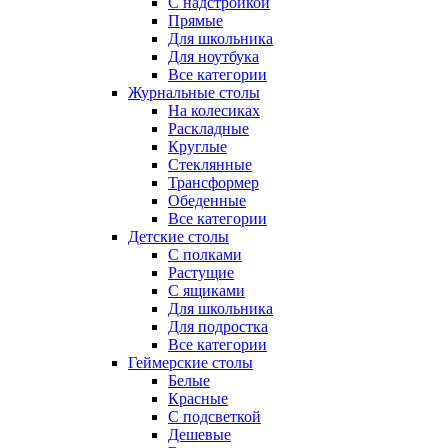
С надстройкой
Прямые
Для школьника
Для ноутбука
Все категории
Журнальные столы
На колесиках
Раскладные
Круглые
Стеклянные
Трансформер
Обеденные
Все категории
Детские столы
С полками
Растущие
С ящиками
Для школьника
Для подростка
Все категории
Геймерские столы
Белые
Красные
С подсветкой
Дешевые