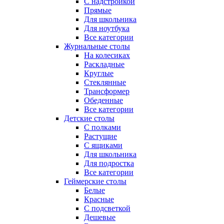
С надстройкой
Прямые
Для школьника
Для ноутбука
Все категории
Журнальные столы
На колесиках
Раскладные
Круглые
Стеклянные
Трансформер
Обеденные
Все категории
Детские столы
С полками
Растущие
С ящиками
Для школьника
Для подростка
Все категории
Геймерские столы
Белые
Красные
С подсветкой
Дешевые