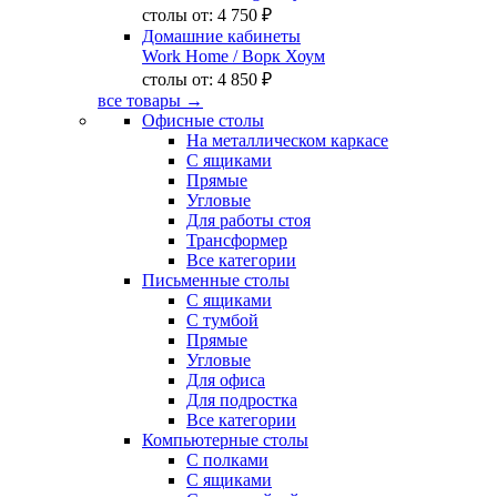
столы от:
4 750 ₽
Домашние кабинеты
Work Home
/ Ворк Хоум
столы от:
4 850 ₽
все товары →
Офисные столы
На металлическом каркасе
С ящиками
Прямые
Угловые
Для работы стоя
Трансформер
Все категории
Письменные столы
С ящиками
С тумбой
Прямые
Угловые
Для офиса
Для подростка
Все категории
Компьютерные столы
С полками
С ящиками