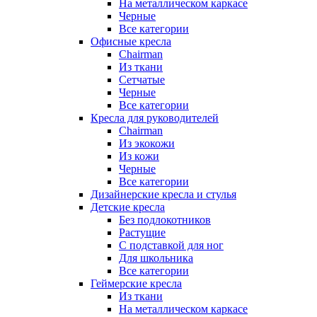
На металлическом каркасе
Черные
Все категории
Офисные кресла
Chairman
Из ткани
Сетчатые
Черные
Все категории
Кресла для руководителей
Chairman
Из экокожи
Из кожи
Черные
Все категории
Дизайнерские кресла и стулья
Детские кресла
Без подлокотников
Растущие
С подставкой для ног
Для школьника
Все категории
Геймерские кресла
Из ткани
На металлическом каркасе