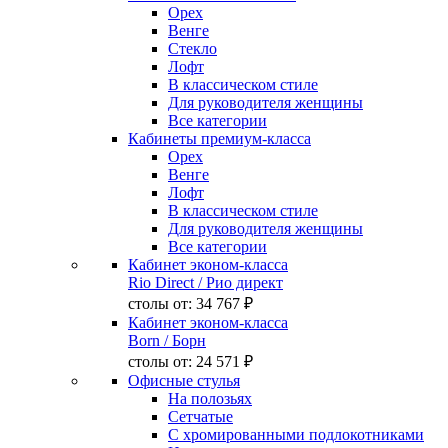
Орех
Венге
Стекло
Лофт
В классическом стиле
Для руководителя женщины
Все категории
Кабинеты премиум-класса
Орех
Венге
Лофт
В классическом стиле
Для руководителя женщины
Все категории
Кабинет эконом-класса
Rio Direct
/ Рио директ
столы от:
34 767 ₽
Кабинет эконом-класса
Born
/ Борн
столы от:
24 571 ₽
Офисные стулья
На полозьях
Сетчатые
С хромированными подлокотниками