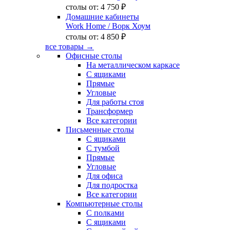
столы от:
4 750 ₽
Домашние кабинеты
Work Home
/ Ворк Хоум
столы от:
4 850 ₽
все товары →
Офисные столы
На металлическом каркасе
С ящиками
Прямые
Угловые
Для работы стоя
Трансформер
Все категории
Письменные столы
С ящиками
С тумбой
Прямые
Угловые
Для офиса
Для подростка
Все категории
Компьютерные столы
С полками
С ящиками