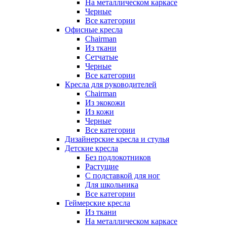
На металлическом каркасе
Черные
Все категории
Офисные кресла
Chairman
Из ткани
Сетчатые
Черные
Все категории
Кресла для руководителей
Chairman
Из экокожи
Из кожи
Черные
Все категории
Дизайнерские кресла и стулья
Детские кресла
Без подлокотников
Растущие
С подставкой для ног
Для школьника
Все категории
Геймерские кресла
Из ткани
На металлическом каркасе