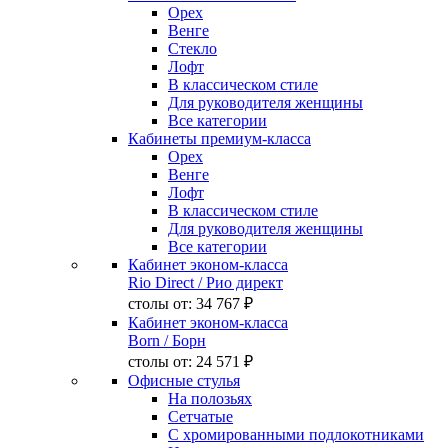
Орех
Венге
Стекло
Лофт
В классическом стиле
Для руководителя женщины
Все категории
Кабинеты премиум-класса
Орех
Венге
Лофт
В классическом стиле
Для руководителя женщины
Все категории
Кабинет эконом-класса
Rio Direct
/ Рио директ
столы от:
34 767 ₽
Кабинет эконом-класса
Born
/ Борн
столы от:
24 571 ₽
Офисные стулья
На полозьях
Сетчатые
С хромированными подлокотниками