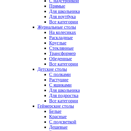
С надстройкой
Прямые
Для школьника
Для ноутбука
Все категории
Журнальные столы
На колесиках
Раскладные
Круглые
Стеклянные
Трансформер
Обеденные
Все категории
Детские столы
С полками
Растущие
С ящиками
Для школьника
Для подростка
Все категории
Геймерские столы
Белые
Красные
С подсветкой
Дешевые