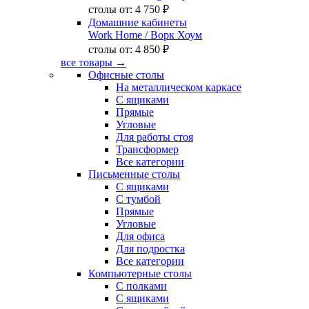
столы от:
4 750 ₽
Домашние кабинеты
Work Home
/ Ворк Хоум
столы от:
4 850 ₽
все товары →
Офисные столы
На металлическом каркасе
С ящиками
Прямые
Угловые
Для работы стоя
Трансформер
Все категории
Письменные столы
С ящиками
С тумбой
Прямые
Угловые
Для офиса
Для подростка
Все категории
Компьютерные столы
С полками
С ящиками