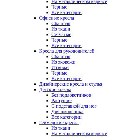
На металлическом каркасе
Черные
Все категории
Офисные кресла
Chairman
Из ткани
Сетчатые
Черные
Все категории
Кресла для руководителей
Chairman
Из экокожи
Из кожи
Черные
Все категории
Дизайнерские кресла и стулья
Детские кресла
Без подлокотников
Растущие
С подставкой для ног
Для школьника
Все категории
Геймерские кресла
Из ткани
На металлическом каркасе