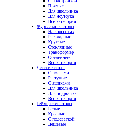
С надстройкой
Прямые
Для школьника
Для ноутбука
Все категории
Журнальные столы
На колесиках
Раскладные
Круглые
Стеклянные
Трансформер
Обеденные
Все категории
Детские столы
С полками
Растущие
С ящиками
Для школьника
Для подростка
Все категории
Геймерские столы
Белые
Красные
С подсветкой
Дешевые