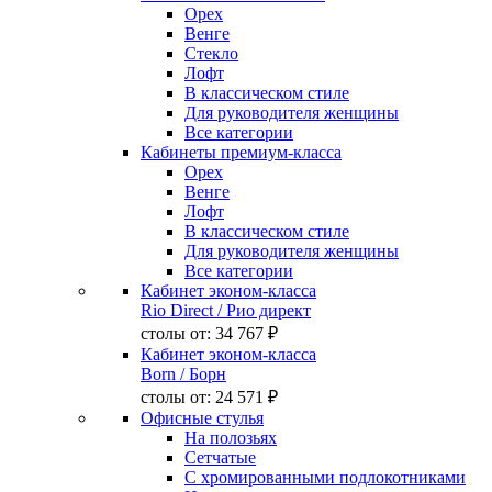
Орех
Венге
Стекло
Лофт
В классическом стиле
Для руководителя женщины
Все категории
Кабинеты премиум-класса
Орех
Венге
Лофт
В классическом стиле
Для руководителя женщины
Все категории
Кабинет эконом-класса
Rio Direct
/ Рио директ
столы от:
34 767 ₽
Кабинет эконом-класса
Born
/ Борн
столы от:
24 571 ₽
Офисные стулья
На полозьях
Сетчатые
С хромированными подлокотниками