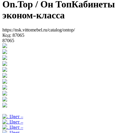
On.Top
/ Он Топ
Кабинеты
эконом-класса
https://nsk.vittomebel.ru/catalog/ontop/
Код: 87065
87065