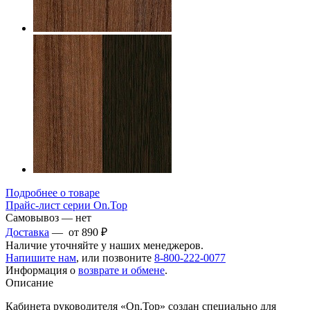
Подробнее о товаре
Прайс-лист серии On.Top
Самовывоз — нет
Доставка
— от 890 ₽
Наличие уточняйте у наших менеджеров.
Напишите нам
, или позвоните
8-800-222-0077
Информация о
возврате и обмене
.
Описание
Кабинета руководителя «On.Top» создан специально для