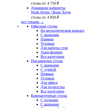
столы от:
4 750 ₽
Домашние кабинеты
Work Home
/ Ворк Хоум
столы от:
4 850 ₽
все товары →
Офисные столы
На металлическом каркасе
С ящиками
Прямые
Угловые
Для работы стоя
Трансформер
Все категории
Письменные столы
С ящиками
С тумбой
Прямые
Угловые
Для офиса
Для подростка
Все категории
Компьютерные столы
С полками
С ящиками