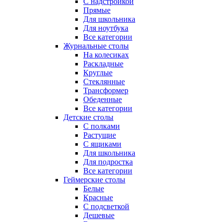
С надстройкой
Прямые
Для школьника
Для ноутбука
Все категории
Журнальные столы
На колесиках
Раскладные
Круглые
Стеклянные
Трансформер
Обеденные
Все категории
Детские столы
С полками
Растущие
С ящиками
Для школьника
Для подростка
Все категории
Геймерские столы
Белые
Красные
С подсветкой
Дешевые