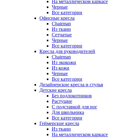
На металлическом каркасе
Черные
Все категории
Офисные кресла
Chairman
Из ткани
Сетчатые
Черные
Все категории
Кресла для руководителей
Chairman
Из экокожи
Из кожи
Черные
Все категории
Дизайнерские кресла и стулья
Детские кресла
Без подлокотников
Растущие
С подставкой для ног
Для школьника
Все категории
Геймерские кресла
Из ткани
На металлическом каркасе