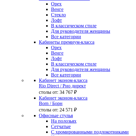
Орех
Венге
Стекло
Лофт
В классическом стиле
Для руководителя женщины
Все категории
Кабинеты премиум-класса
Орех
Венге
Лофт
В классическом стиле
Для руководителя женщины
Все категории
Кабинет эконом-класса
Rio Direct
/ Рио директ
столы от:
34 767 ₽
Кабинет эконом-класса
Born
/ Борн
столы от:
24 571 ₽
Офисные стулья
На полозьях
Сетчатые
С хромированными подлокотниками