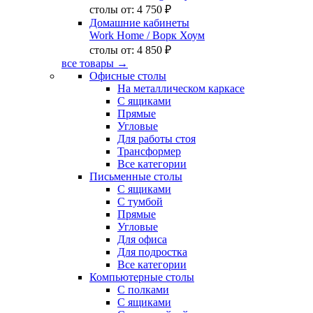
столы от:
4 750 ₽
Домашние кабинеты
Work Home
/ Ворк Хоум
столы от:
4 850 ₽
все товары →
Офисные столы
На металлическом каркасе
С ящиками
Прямые
Угловые
Для работы стоя
Трансформер
Все категории
Письменные столы
С ящиками
С тумбой
Прямые
Угловые
Для офиса
Для подростка
Все категории
Компьютерные столы
С полками
С ящиками