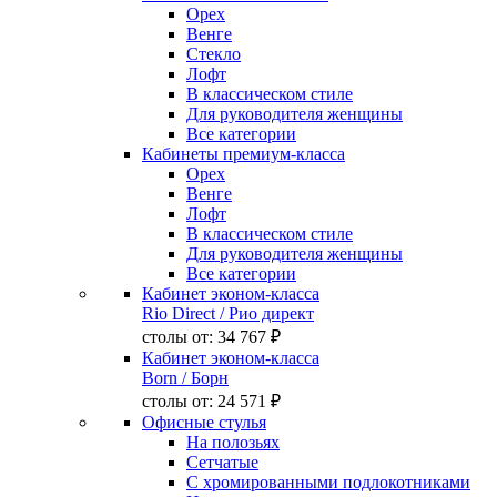
Орех
Венге
Стекло
Лофт
В классическом стиле
Для руководителя женщины
Все категории
Кабинеты премиум-класса
Орех
Венге
Лофт
В классическом стиле
Для руководителя женщины
Все категории
Кабинет эконом-класса
Rio Direct
/ Рио директ
столы от:
34 767 ₽
Кабинет эконом-класса
Born
/ Борн
столы от:
24 571 ₽
Офисные стулья
На полозьях
Сетчатые
С хромированными подлокотниками