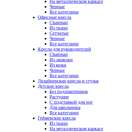
На металлическом каркасе
Черные
Все категории
Офисные кресла
Chairman
Из ткани
Сетчатые
Черные
Все категории
Кресла для руководителей
Chairman
Из экокожи
Из кожи
Черные
Все категории
Дизайнерские кресла и стулья
Детские кресла
Без подлокотников
Растущие
С подставкой для ног
Для школьника
Все категории
Геймерские кресла
Из ткани
На металлическом каркасе