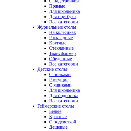
С надстройкой
Прямые
Для школьника
Для ноутбука
Все категории
Журнальные столы
На колесиках
Раскладные
Круглые
Стеклянные
Трансформер
Обеденные
Все категории
Детские столы
С полками
Растущие
С ящиками
Для школьника
Для подростка
Все категории
Геймерские столы
Белые
Красные
С подсветкой
Дешевые