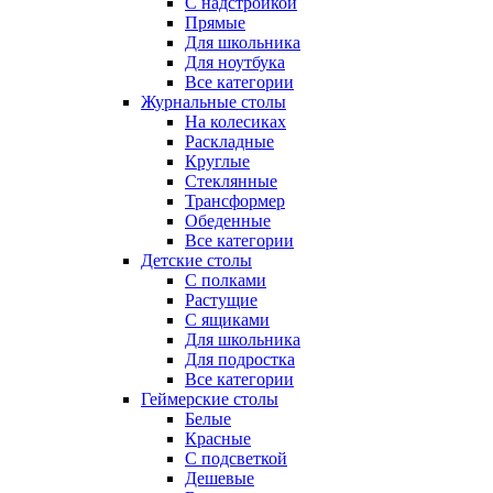
С надстройкой
Прямые
Для школьника
Для ноутбука
Все категории
Журнальные столы
На колесиках
Раскладные
Круглые
Стеклянные
Трансформер
Обеденные
Все категории
Детские столы
С полками
Растущие
С ящиками
Для школьника
Для подростка
Все категории
Геймерские столы
Белые
Красные
С подсветкой
Дешевые