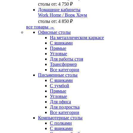
столы от:
4 750 ₽
Домашние кабинеты
Work Home
/ Ворк Хоум
столы от:
4 850 ₽
все товары →
Офисные столы
На металлическом каркасе
С ящиками
Прямые
Угловые
Для работы стоя
Трансформер
Все категории
Письменные столы
С ящиками
С тумбой
Прямые
Угловые
Для офиса
Для подростка
Все категории
Компьютерные столы
С полками
С ящиками