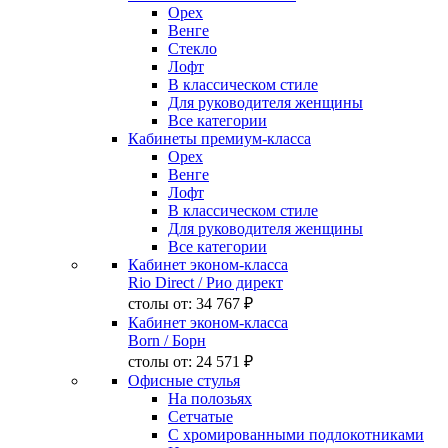
Орех
Венге
Стекло
Лофт
В классическом стиле
Для руководителя женщины
Все категории
Кабинеты премиум-класса
Орех
Венге
Лофт
В классическом стиле
Для руководителя женщины
Все категории
Кабинет эконом-класса
Rio Direct
/ Рио директ
столы от:
34 767 ₽
Кабинет эконом-класса
Born
/ Борн
столы от:
24 571 ₽
Офисные стулья
На полозьях
Сетчатые
С хромированными подлокотниками