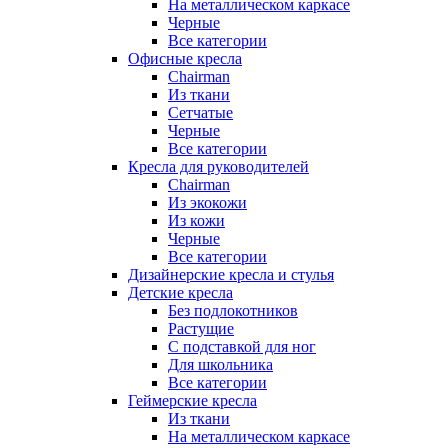
На металлическом каркасе
Черные
Все категории
Офисные кресла
Chairman
Из ткани
Сетчатые
Черные
Все категории
Кресла для руководителей
Chairman
Из экокожи
Из кожи
Черные
Все категории
Дизайнерские кресла и стулья
Детские кресла
Без подлокотников
Растущие
С подставкой для ног
Для школьника
Все категории
Геймерские кресла
Из ткани
На металлическом каркасе