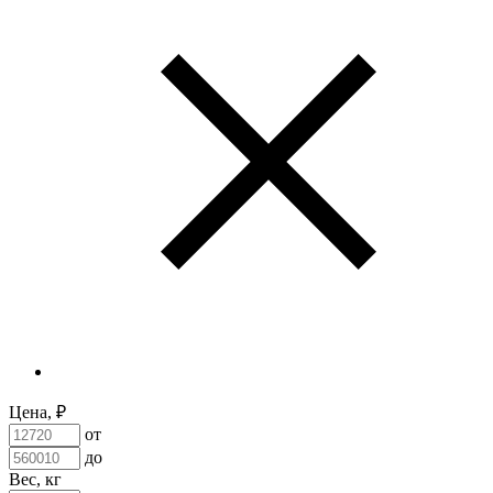
Цена, ₽
от
до
Вес, кг