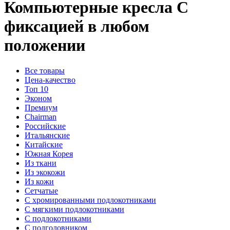
Компьютерные кресла
С
фиксацией в любом
положении
Все товары
Цена-качество
Топ 10
Эконом
Премиум
Chairman
Российские
Итальянские
Китайские
Южная Корея
Из ткани
Из экокожи
Из кожи
Сетчатые
С хромированными подлокотниками
С мягкими подлокотниками
C подлокотниками
С подголовником