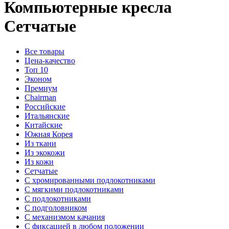
Компьютерные кресла
Сетчатые
Все товары
Цена-качество
Топ 10
Эконом
Премиум
Chairman
Российские
Итальянские
Китайские
Южная Корея
Из ткани
Из экокожи
Из кожи
Сетчатые
С хромированными подлокотниками
С мягкими подлокотниками
C подлокотниками
С подголовником
С механизмом качания
С фиксацией в любом положении